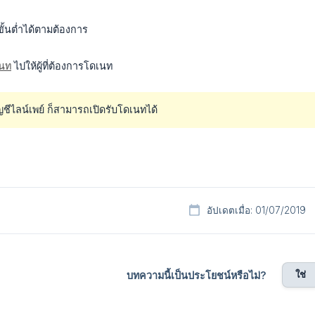
้นต่ำได้ตามต้องการ
เนท
ไปให้ผู้ที่ต้องการโดเนท
ัญชีไลน์เพย์ ก็สามารถเปิดรับโดเนทได้
อัปเดตเมื่อ: 01/07/2019
ใช่
บทความนี้เป็นประโยชน์หรือไม่?