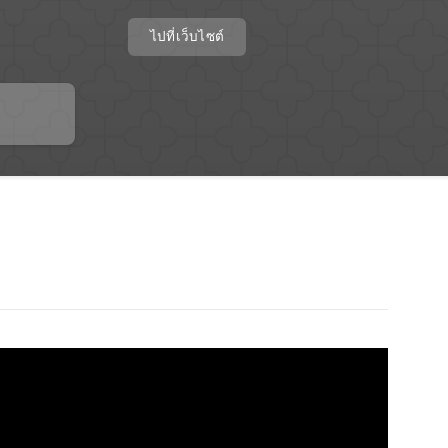
ไปที่เว็บไซต์