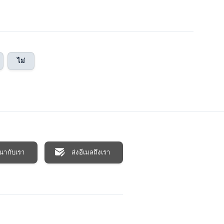
ไม่
นากับเรา
ส่งอีเมลถึงเรา