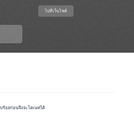
ไปที่เว็บไซต์
บร้อยก่อนจึงจะโดเนทได้