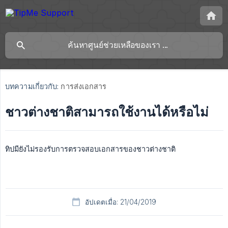
บทความเกี่ยวกับ:
การส่งเอกสาร
ชาวต่างชาติสามารถใช้งานได้หรือไม่
ทิปมียังไม่รองรับการตรวจสอบเอกสารของชาวต่างชาติ
อัปเดตเมื่อ: 21/04/2019