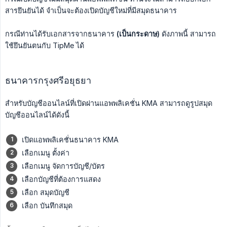
สารยึนยันได้ จำเป็นจะต้องเปิดบัญชีใหม่ที่มีสมุดธนาคาร
กรณีท่านได้รับเอกสารจากธนาคาร
(เป็นกระดาษ)
ดังภาพนี้ สามารถ
ใช้ยึนยันตนกับ TipMe ได้
ธนาคารกรุงศรีอยุธยา
สำหรับบัญชีออนไลน์ที่เปิดผ่านแอพพลิเคชั่น KMA สามารถดูรูปสมุด
บัญชีออนไลน์ได้ดังนี้
เปิดแอพพลิเคชั่นธนาคาร KMA
เลือกเมนู ตั้งค่า
เลือกเมนู จัดการบัญชี/บัตร
เลือกบัญชีที่ต้องการแสดง
เลือก สมุดบัญชี
เลือก บันทึกสมุด