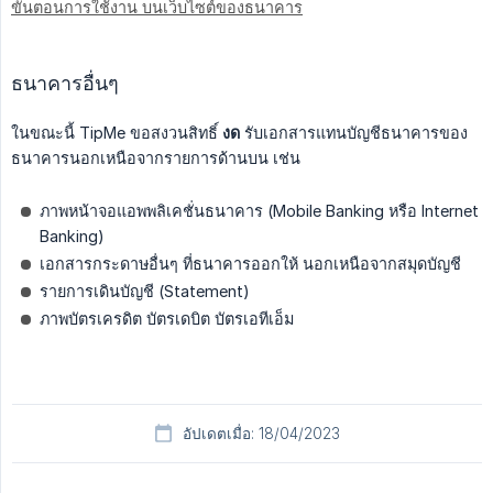
ขั้นตอนการใช้งาน บนเว็บไซต์ของธนาคาร
ธนาคารอื่นๆ
ในขณะนี้ TipMe ขอสงวนสิทธิ์
งด
รับเอกสารแทนบัญชีธนาคารของ
ธนาคารนอกเหนือจากรายการด้านบน เช่น
ภาพหน้าจอแอพพลิเคชั่นธนาคาร (Mobile Banking หรือ Internet
Banking)
เอกสารกระดาษอื่นๆ ที่ธนาคารออกให้ นอกเหนือจากสมุดบัญชี
รายการเดินบัญชี (Statement)
ภาพบัตรเครดิต บัตรเดบิต บัตรเอทีเอ็ม
อัปเดตเมื่อ: 18/04/2023